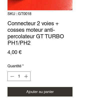
SKU : GT0018
Connecteur 2 voies +
cosses moteur anti-
percolateur GT TURBO
PH1/PH2
Prix
4,00 €
Quantité
*
Ajouter au panier
Boitier 2 voies + cosses moteur anti-
percolateur GT TURBO PH1/PH2