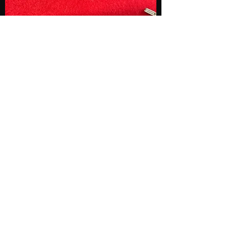
CONNECTEURS POUR FAISCEAU
INJECTEURS 106 S16 SAXO VTS 3
BROCHES
Prix
24,00 €