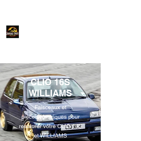
JURACINGPARTS
Contact
CLIO 16S
WILLIAMS
Faisceaux et
pièces électriques pour
restaurer vôtre CLIO 16S
et WILLIAMS