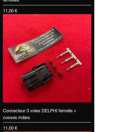
Prix
11,00 €
Connecteur 3 voies DELPHI femelle +
cosses mâles
Prix
11,00 €