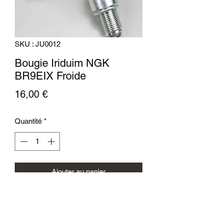
SKU : JU0012
Bougie Iriduim NGK
BR9EIX Froide
Prix
16,00 €
Quantité
*
Ajouter au panier
Bougie Iriduim NGK BR9EIX Froide