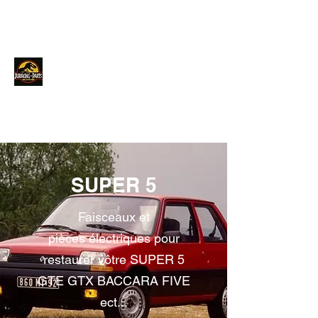
JURACINGPARTS
Contact
SUPER 5
Faisceaux et
pièces électriques pour
restaurer vôtre SUPER 5
GTE GTX BACCARA FIVE
ect...