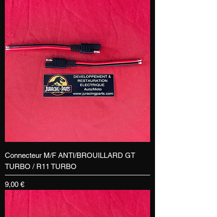
Connecteur M/F ANTI/BROUILLARD GT
TURBO / R11 TURBO
Prix
9,00 €