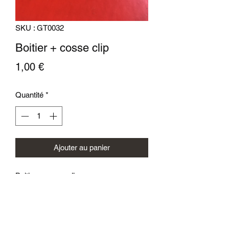
SKU : GT0032
Boitier + cosse clip
Prix
1,00 €
Quantité
*
Ajouter au panier
Boitier + cosse clip