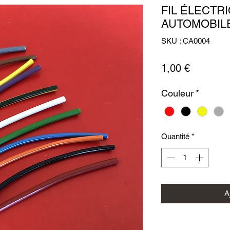
FIL ÉLECTR
AUTOMOBIL
SKU : CA0004
Prix
1,00 €
Couleur
*
Quantité
*
A