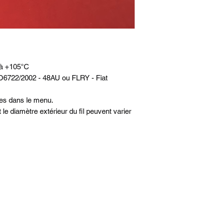
 à +105°C
O6722/2002 - 48AU ou FLRY - Fiat
bles dans le menu.
et le diamètre extérieur du fil peuvent varier
juracingparts@gmail.com
+33651642220