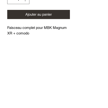
Ajouter au panier
Faisceau complet pour MBK Magnum
XR + comodo
Comporte le branchement + 2 cosses
pour votre prise compte tours
En option compte tours adaptable. Si
vous prenez cette option le compte tour
sera directement cablé et pret à
l'emploi.
(Sans bonnettes contacteurs de freins)
juracingparts@gmail.com