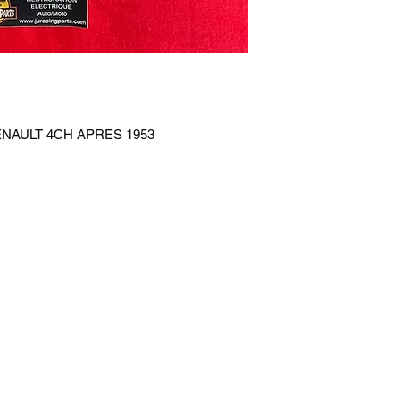
NAULT 4CH APRES 1953
juracingparts@gmail.com
+33651642220