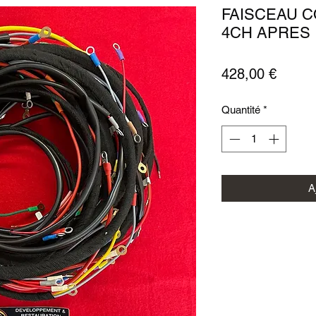
FAISCEAU 
4CH APRES 
Prix
428,00 €
Quantité
*
A