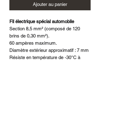
Ajouter au panier
Fil électrique spécial automobile
Section 8,5 mm² (composé de 120
brins de 0,30 mm²).
60 ampères maximum.
Diamètre extérieur approximatif : 7 mm
Résiste en température de -30°C à
+105°C
Fil PVC conforme aux normes
ISO6722/2002 - 48AU ou FLRY - Fiat
91107/18
Vendu au mètre.
Attention, l'épaisseur de l'isolant et le
diamètre extérieur du fil peuvent varier
selon nos fournisseurs.