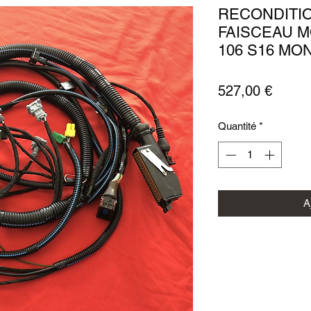
RECONDITI
FAISCEAU M
106 S16 M
Prix
527,00 €
Quantité
*
A