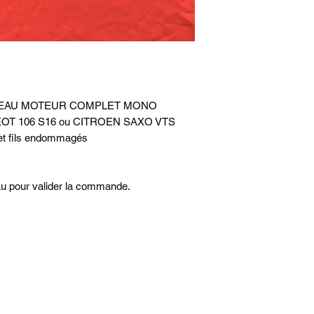
CEAU MOTEUR COMPLET MONO
EOT 106 S16 ou CITROEN SAXO VTS
t fils endommagés
eau pour valider la commande.
juracingparts@gmail.com
+33651642220