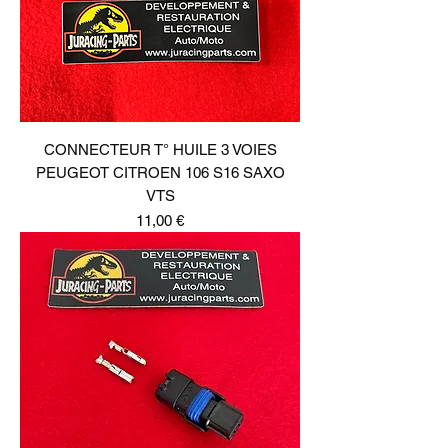
CONNECTEUR T° HUILE 3 VOIES
PEUGEOT CITROEN 106 S16 SAXO
VTS
Prix
11,00 €