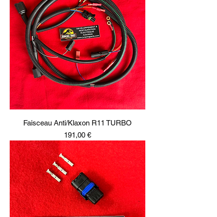
Faisceau Anti/Klaxon R11 TURBO
Prix
191,00 €