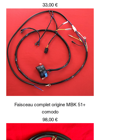
Prix
33,00 €
Faisceau complet origine MBK 51+
comodo
Prix
98,00 €